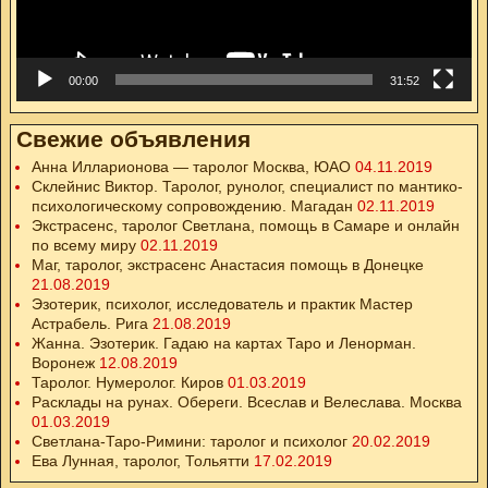
00:00
31:52
Свежие объявления
Анна Илларионова — таролог Москва, ЮАО
04.11.2019
Склейнис Виктор. Таролог, рунолог, специалист по мантико-
психологическому сопровождению. Магадан
02.11.2019
Экстрасенс, таролог Светлана, помощь в Самаре и онлайн
по всему миру
02.11.2019
Маг, таролог, экстрасенс Анастасия помощь в Донецке
21.08.2019
Эзотерик, психолог, исследователь и практик Мастер
Астрабель. Рига
21.08.2019
Жанна. Эзотерик. Гадаю на картах Таро и Ленорман.
Воронеж
12.08.2019
Таролог. Нумеролог. Киров
01.03.2019
Расклады на рунах. Обереги. Всеслав и Велеслава. Москва
01.03.2019
Светлана-Таро-Римини: таролог и психолог
20.02.2019
Ева Лунная, таролог, Тольятти
17.02.2019